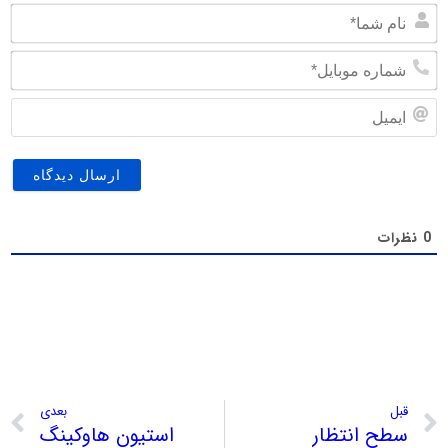
نام
شما
شما
موب
ایم
0
نظرات
قبل
بعدی
سطح انتظار
استیون هاوکینگ